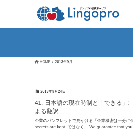
コ
ナ
ン
ビ
テ
ゲ
ン
ー
ツ
シ
へ
ョ
ス
ン
キ
に
ッ
移
HOME
2013年9月
プ
動
2013年9月24日
41. 日本語の現在時制と「できる」: 「guar
よる翻訳
企業のパンフレットで見かける「企業機密は十分に保持できる」
secrets are kept. ではなく、 We guarantee that you