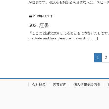
が適切です。演説者も翻訳者も優秀な人は、スピーチ
2019年11月7日
503. 証書
「ここに 感謝の意を伝えるとともに表彰いたします。」という一文
gratitude and take pleasure in awarding t […]
投
固
固
1
2
稿
定
定
ペ
ペ
ナ
ー
ー
ビ
ジ
ジ
会社概要
営業案内
個人情報保護方針
ゲ
ー
シ