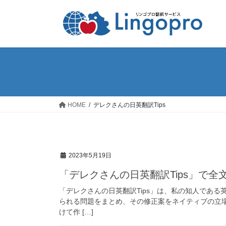
コ
ナ
ン
ビ
テ
ゲ
ン
ー
ツ
シ
へ
ョ
ス
ン
キ
に
ッ
移
HOME
デレクさんの日英翻訳Tips
プ
動
2023年5月19日
「デレクさんの日英翻訳Tips」で全
「デレクさんの日英翻訳Tips」は、私の知人であ
られる問題をまとめ、その修正案をネイティブの立場
けて作 […]