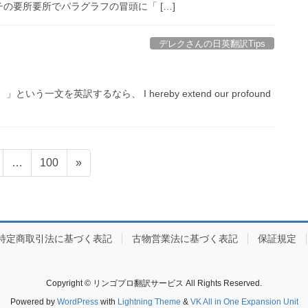
の要所要所でパラグラフの冒頭に「 […]
デレクさんの日英翻訳Tips
を英訳するなら、 I hereby extend our profound
固
…
100
»
定
ペ
ー
ジ
特定商取引法に基づく表記
古物営業法に基づく表記
保証規定
Copyright © リンゴプロ翻訳サービス All Rights Reserved.
Powered by
WordPress
with
Lightning Theme
&
VK All in One Expansion Unit