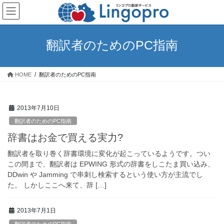
コ
ナ
ン
ビ
テ
ゲ
ン
ー
翻訳者のためのPC指南
ツ
シ
へ
ョ
ス
ン
HOME
翻訳者のためのPC指南
キ
に
ッ
移
プ
動
2013年7月10日
翻訳者のためのPC指南
辞書はお金で買える実力?
翻訳者を取り巻く辞書環境に変化が起こっているようです。つい
この間まで、翻訳者は EPWING 形式の辞書をしこたま買い込み、
DDwin や Jamming で串刺し検索するという使い方が主流でし
た。 しかしここへ来て、辞 […]
2013年7月1日
翻訳者のためのPC指南