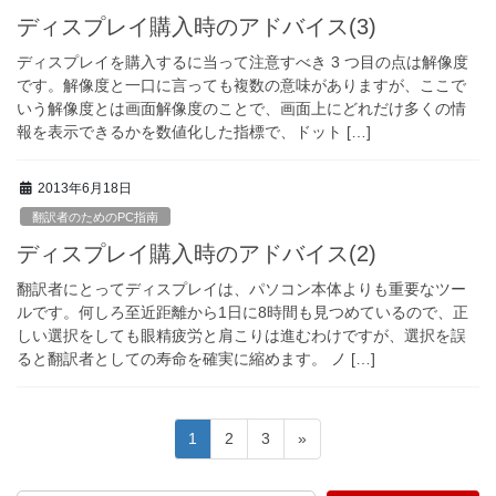
ディスプレイ購入時のアドバイス(3)
ディスプレイを購入するに当って注意すべき 3 つ目の点は解像度
です。解像度と一口に言っても複数の意味がありますが、ここで
いう解像度とは画面解像度のことで、画面上にどれだけ多くの情
報を表示できるかを数値化した指標で、ドット […]
2013年6月18日
翻訳者のためのPC指南
ディスプレイ購入時のアドバイス(2)
翻訳者にとってディスプレイは、パソコン本体よりも重要なツー
ルです。何しろ至近距離から1日に8時間も見つめているので、正
しい選択をしても眼精疲労と肩こりは進むわけですが、選択を誤
ると翻訳者としての寿命を確実に縮めます。 ノ […]
投
固
固
固
1
2
3
»
稿
定
定
定
ペ
ペ
ペ