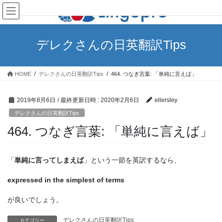
コ
ナ
ン
ビ
テ
ゲ
ン
ー
デレクさんの日英翻訳Tips
ツ
シ
へ
ョ
ス
ン
HOME
デレクさんの日英翻訳Tips
464. つなぎ言葉: 「単純に言えば」
キ
に
ッ
移
プ
動
2019年8月6日
/ 最終更新日時 :
2020年2月6日
ellersley
デレクさんの日英翻訳Tips
464. つなぎ言葉: 「単純に言えば」
「
単純に言ってしまえば
」という一節を英訳するなら、
expressed in the simplest of terms
が良いでしょう。
デレクさんの日英翻訳Tips
カテゴリー