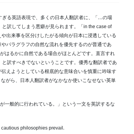
訳者が使いすぎる英語表現で、多くの日本人翻訳者に、「…の場
…」と訳してしまう悪癖が見られます。「in the case of
えや出来事を区分けしたがる傾向が日本に浸透している
章やパラグラフの自然な流れを優先するのが普通であ
…」と訳した方がはるかに自然である場合がほとんどです。直言すれ
e」と訳すべきでないということです。優秀な翻訳者であ
が伝えようとしている根底的な意味合いを慎重に吟味す
利でありながら、日本人翻訳者がなかなか使いこなせない英単
が一般的に行われている。」という一文を英訳するな
cautious philosophies prevail.