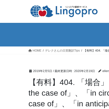
コ
ナ
ン
ビ
テ
ゲ
ン
ー
ツ
シ
へ
ョ
ス
ン
キ
に
ッ
移
HOME
デレクさんの日英翻訳Tips
【有料】404. 「場合」、
プ
動
2019年2月5日
/ 最終更新日時 :
2020年2月19日
eller
【有料】404. 「場合
the case of」、「in c
case of」、「in anticip