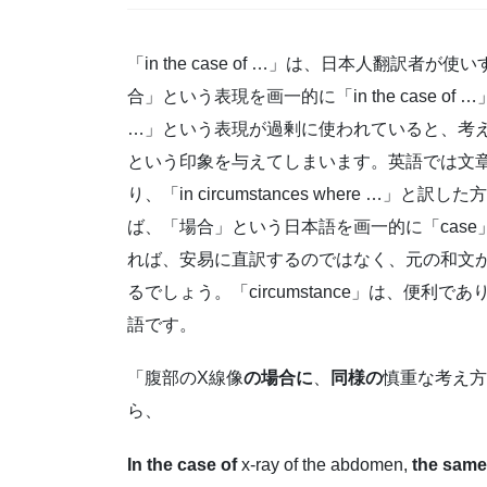
「in the case of …」は、日本人翻
合」という表現を画一的に「in the case of 
…」という表現が過剰に使われていると、考
という印象を与えてしまいます。英語では文
り、「in circumstances where 
ば、「場合」という日本語を画一的に「cas
れば、安易に直訳するのではなく、元の和文
るでしょう。「circumstance」は、便
語です。
「腹部のX線像
の場合に
、
同様の
慎重な考え方
ら、
In the case of
x-ray of the abdomen,
the same