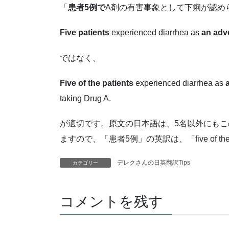
「
患者5例で
A剤の有害事象として下痢が認め
Five patients
experienced diarrhea as
an adv
ではなく、
Five of the patients
experienced diarrhea as
taking Drug A.
が適切です。原文の日本語は、5名以外にも
ますので、「患者5例」の英訳は、「five of th
デレクさんの日英翻訳Tips
カテゴリー
コメントを残す