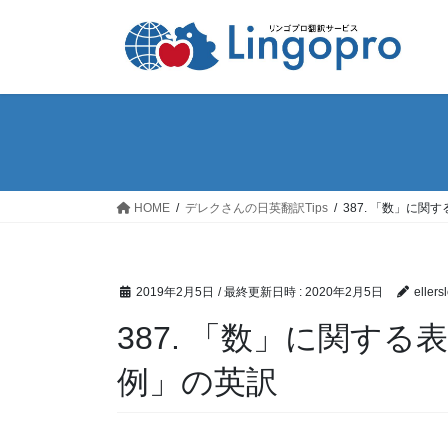
コ
ナ
ン
ビ
テ
ゲ
ン
ー
ツ
シ
へ
ョ
ス
ン
キ
に
ッ
移
HOME
デレクさんの日英翻訳Tips
387. 「数」に関
プ
動
2019年2月5日
/ 最終更新日時 :
2020年2月5日
ellers
387. 「数」に関する
例」の英訳