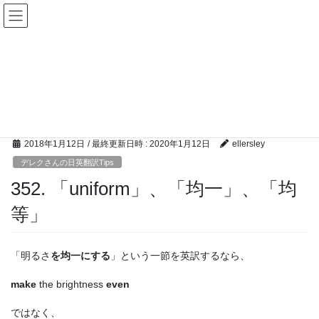
コ
ナ
ン
ビ
テ
ゲ
ン
ー
デレクさんの日英翻訳Tips
ツ
シ
へ
ョ
ス
ン
HOME
デレクさんの日英翻訳Tips
352. 「uniform」、「均一」、「均等」
キ
に
ッ
移
プ
動
2018年1月12日
/ 最終更新日時 :
2020年1月12日
ellersley
デレクさんの日英翻訳Tips
352. 「uniform」、「均一」、「均
等」
「明るさ
を均一にする
」という一節を英訳するなら、
make
the brightness
even
ではなく、