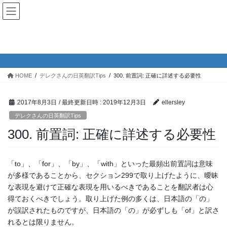
コ
ナ
ン
ビ
テ
ゲ
ン
ー
デレクさんの日英翻訳Tips
ツ
シ
へ
ョ
ス
ン
HOME
デレクさんの日英翻訳Tips
300. 前置詞: 正確に詳述する必要性
キ
に
ッ
移
プ
動
2017年8月3日
/ 最終更新日時 :
2019年12月3日
ellersley
デレクさんの日英翻訳Tips
300. 前置詞: 正確に詳述する必要性
「to」、「for」、「by」、「with」といった最頻出前置詞は意味
が多様であることから、セクション299で取り上げたように、曖昧
な表現を避けて正確な表現を用いるべきであることを翻訳者は心
得ておくべきでしょう。取り上げた例の多くは、日本語の「の」
が誤訳されたものですが、日本語の「の」が必ずしも「of」と訳さ
れるとは限りません。