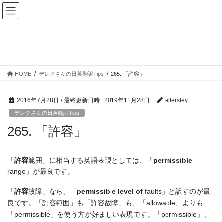
コ
ナ
ン
ビ
テ
ゲ
ン
ー
デレクさんの日英翻訳Tips
ツ
シ
へ
ョ
ス
ン
HOME
デレクさんの日英翻訳Tips
265. 「許容」
キ
に
ッ
移
プ
動
2016年7月28日
/ 最終更新日時 :
2019年11月28日
ellersley
デレクさんの日英翻訳Tips
265. 「許容」
「
許容
範囲」に相当する英語表現としては、「
permissible
range」が最良です。
「
許容
故障」なら、「
permissible level of
faults」と訳すのが最
良です。「許容範囲」も「許容故障」も、「allowable」よりも
「permissible」を使う方が好ましい表現です。「permissible」、