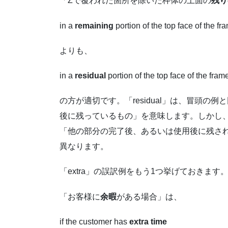
「Zで覆われた箇所を除いた枠体の上面の
残り
in a
remaining
portion of the top face of the f
よりも、
in a
residual
portion of the top face of the fram
の方が適切です。「residual」は、冒頭
後に残っているもの」を意味します。しかし、「
「他の部分の完了後、あるいは使用後に残された
異なります。
「extra」の誤訳例をもう1つ挙げておきます
「お客様に
余暇
がある場合」は、
if the customer has
extra time