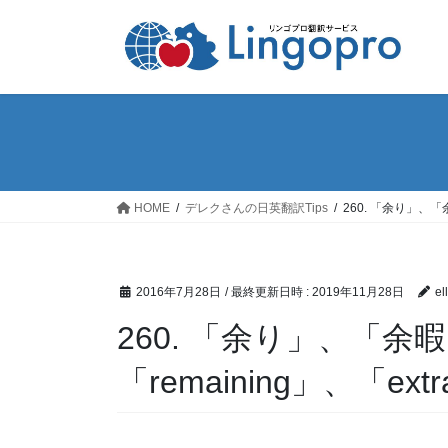
コ
ナ
ン
ビ
テ
ゲ
ン
ー
ツ
シ
へ
ョ
ス
ン
キ
に
ッ
移
HOME
デレクさんの日英翻訳Tips
260. 「余り」、「余
プ
動
2016年7月28日
/ 最終更新日時 :
2019年11月28日
el
260. 「余り」、「余暇」
「remaining」、「ext