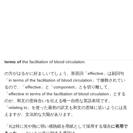
In recent years, bamboo vinegar and wood vinegar have been
noted
as an effective component relating to
the facilitation of
blood circulation.
よりも、
Particularly in recent years, bamboo vinegar and wood vinegar
have attracted attention as components
that are effective in
terms of
the facilitation of blood circulation.
の方がはるかに好ましいでしょう。形容詞「effective」は副詞句
「in terms of the facilitation of blood circulation」で修飾されてい
るので、「effective」と「component」とを切り離して、
「effective in terms of the facilitation of blood circulation」とする
のが、和文の意味合いを伝える唯一自然な英語表現です。
「relating to」を使った最初の訳文も和文の意味に近いようには見
えますが、文法的な欠陥があります。
「Xは特に光や熱に弱い感熱紙を用紙として採用する場合
に有用で