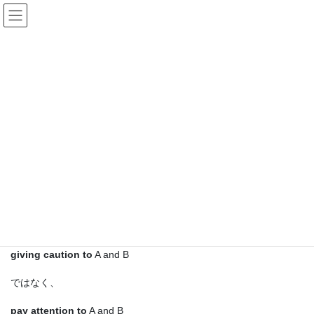
コ
ナ
ン
ビ
テ
ゲ
ン
ー
デレクさんの日英翻訳Tips
ツ
シ
へ
ョ
ス
ン
HOME
デレクさんの日英翻訳Tips
187. 「注意する」
キ
に
ッ
移
プ
動
2016年3月26日
/ 最終更新日時 :
2019年11月26日
ellersley
デレクさんの日英翻訳Tips
187. 「注意する」
「AおよびB
に注意して
」に相当する英語表現は、
giving caution to
A and B
ではなく、
pay attention to
A and B