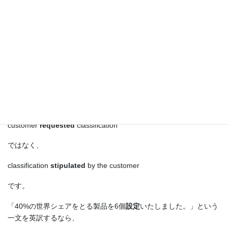
ではなく、
specifications
stipulated
by customers
または
specifications for which customers have
given instructions
です。
「客先等級」は、
customer
requested
classification
ではなく、
classification
stipulated
by the customer
です。
「40%の世界シェアをとる製品を6個
設定
いたしました。」という
一文を英訳するなら、