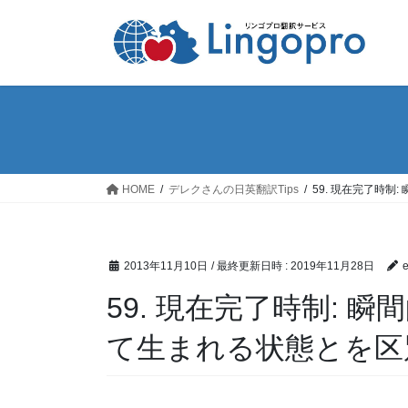
コ
ナ
ン
ビ
テ
ゲ
ン
ー
ツ
シ
へ
ョ
ス
ン
キ
に
ッ
移
HOME
デレクさんの日英翻訳Tips
59. 現在完了時
プ
動
2013年11月10日
/ 最終更新日時 :
2019年11月28日
e
59. 現在完了時制:
て生まれる状態とを区