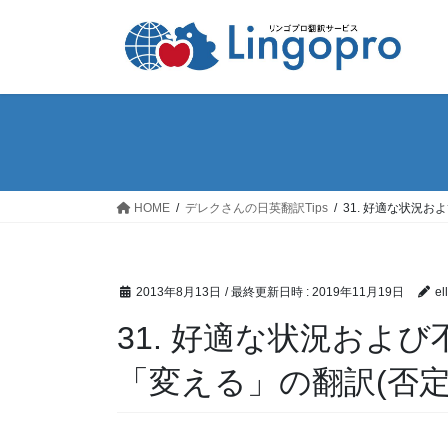
コ
ナ
ン
ビ
テ
ゲ
ン
ー
ツ
シ
へ
ョ
ス
ン
キ
に
ッ
移
HOME
デレクさんの日英翻訳Tips
31. 好適な状況お
プ
動
2013年8月13日
/ 最終更新日時 :
2019年11月19日
el
31. 好適な状況および
「変える」の翻訳(否定