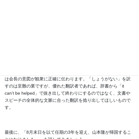
過ぎます。
次に、会話の中で見受けられる「そういう企業体ですから、しょ
うがないです。」というフレーズを考えてみましょう。これを
That is the kind of company we are, and you will simply have to
like it or lump it.
とするのは、悪くない訳です。「to like it or lump it」は多少くだ
けた感じですが、Oxford Dictionaryにも載っており、このケースで
は会長の意図が観衆に正確に伝わります。「しょうがない」を訳
すのは至難の業ですが、優れた翻訳者であれば、辞書から「it
can’t be helped」で抜き出して終わりにするのではなく、文書や
スピーチの全体的な文脈に合った翻訳を捻り出してほしいもので
す。
最後に、「8月末日を以て任期の3年を迎え、山本隆が帰国するこ