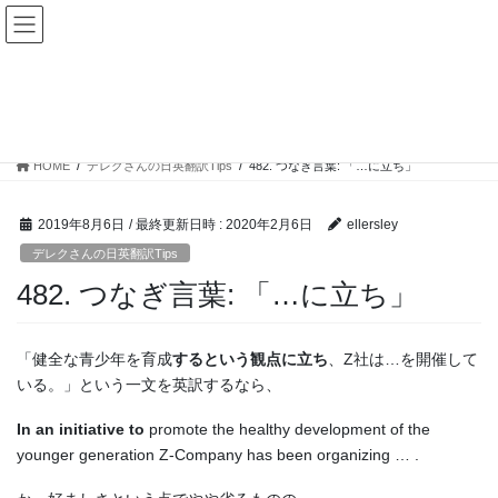
コ
ナ
ン
ビ
テ
ゲ
ン
ー
デレクさんの日英翻訳Tips
ツ
シ
へ
ョ
ス
ン
HOME
デレクさんの日英翻訳Tips
482. つなぎ言葉: 「…に立ち」
キ
に
ッ
移
プ
動
2019年8月6日
/ 最終更新日時 :
2020年2月6日
ellersley
デレクさんの日英翻訳Tips
482. つなぎ言葉: 「…に立ち」
「健全な青少年を育成
するという観点に立ち
、Z社は…を開催して
いる。」という一文を英訳するなら、
In an initiative to
promote the healthy development of the
younger generation Z-Company has been organizing … .