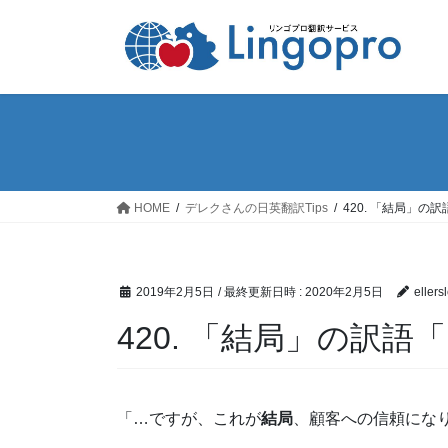
コ
ナ
ン
ビ
テ
ゲ
ン
ー
ツ
シ
へ
ョ
ス
ン
キ
に
ッ
移
HOME
デレクさんの日英翻訳Tips
420. 「結局」の訳語「in
プ
動
2019年2月5日
/ 最終更新日時 :
2020年2月5日
ellers
420. 「結局」の訳語「in t
「…ですが、これが
結局
、顧客への信頼にな