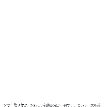
です。
「
大きな問題
」に相当する英語表現は、
a large problem
ではなく、
「
a major problem
」または「
a substantial issue
」です。
対策の効果についてメモした「高調波対策: 弱い、対策費: 高価、
対策スペース:
大きなスペースが必要
」という表現を英訳するな
ら、
Effects of such a measure are modest in relation to harmonic
waves; costs are high; and
the space required is substantial
.
が適切です。英語では、分割して単語を列記するのではなく、一
文として滑らかに表現した方がはるかに好ましいでしょう。
「本超音波流量計は一体型(センサー内蔵)であるため、
シビアなセ
ンサー取り付け
、煩わしい初期設定が不要す。」という一文を英