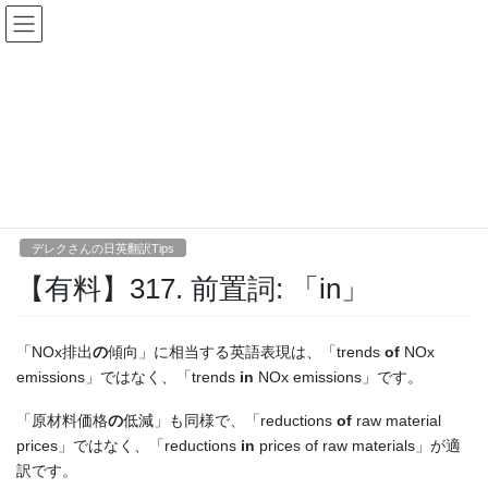
コ
ナ
ン
ビ
テ
ゲ
ン
ー
デレクさんの日英翻訳Tips
ツ
シ
へ
ョ
ス
ン
HOME
デレクさんの日英翻訳Tips
【有料】317. 前置詞: 「in」
キ
に
ッ
移
プ
動
2017年10月5日
/ 最終更新日時 :
2020年2月19日
ellersley
デレクさんの日英翻訳Tips
【有料】317. 前置詞: 「in」
「NOx排出
の
傾向」に相当する英語表現は、「trends
of
NOx
emissions」ではなく、「trends
in
NOx emissions」です。
「原材料価格
の
低減」も同様で、「reductions
of
raw material
prices」ではなく、「reductions
in
prices of raw materials」が適
訳です。