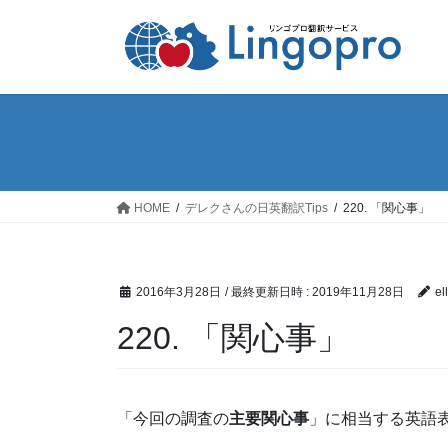
コ
ナ
ン
ビ
テ
ゲ
ン
ー
ツ
シ
へ
ョ
ス
ン
キ
に
ッ
移
HOME
デレクさんの日英翻訳Tips
220. 「関心事」
プ
動
2016年3月28日
/ 最終更新日時 :
2019年11月28日
el
220. 「関心事」
「今回の調査の
主要関心事
」に相当する英語