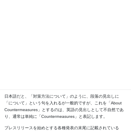
Xは次のとおりであります。
記
Z。
——————————————————————————–
英語において、この「記」は基本的に冗長であり、「Record」な
どと直訳するのは全く以て不適切です。英語でこのような目的を
表す場合の常套手段はコロンを使うことで、次のような表現が適
切です。
X is as follows:
Z.
同様に、文末の「以上」も、「Period」や「End」などと訳す必要
はなく、冗長な情報として無視できるのが通例です。
日本語だと、「対策方法について」のように、段落の見出しに
「について」という句を入れるが一般的ですが、これを「About
Countermeasures」とするのは、英語の見出しとして不自然であ
り、通常は単純に「Countermeasures」と表記します。
プレスリリースを始めとする各種発表の末尾に記載されている