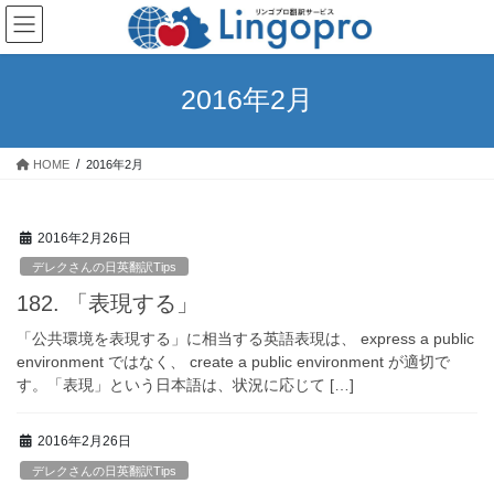
コ
ナ
ン
ビ
テ
ゲ
ン
ー
2016年2月
ツ
シ
へ
ョ
ス
ン
HOME
2016年2月
キ
に
ッ
移
プ
動
2016年2月26日
デレクさんの日英翻訳Tips
182. 「表現する」
「公共環境を表現する」に相当する英語表現は、 express a public
environment ではなく、 create a public environment が適切で
す。「表現」という日本語は、状況に応じて […]
2016年2月26日
デレクさんの日英翻訳Tips