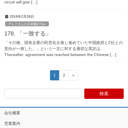
circuit will give […]
2016年2月26日
デレクさんの日英翻訳Tips
178. 「一致する」
「その後、国有企業の民営化を推し進めていた中国政府とZ社との
意向が一致した。」という一文に対する適切な英訳は、
Thereafter, agreement was reached between the Chinese […]
投
固
固
1
2
»
稿
定
定
ペ
ペ
ナ
検索
ー
ー
ビ
ジ
ジ
ゲ
会社概要
ー
シ
営業案内