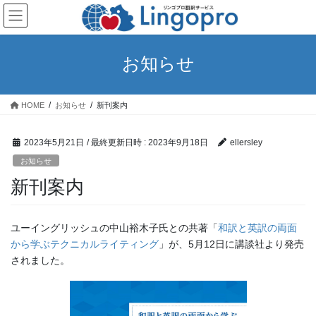
コ
ナ
ン
ビ
テ
ゲ
ン
ー
お知らせ
ツ
シ
へ
ョ
ス
ン
HOME
お知らせ
新刊案内
キ
に
ッ
移
プ
動
2023年5月21日
/ 最終更新日時 :
2023年9月18日
ellersley
お知らせ
新刊案内
ユーイングリッシュの中山裕木子氏との共著「
和訳と英訳の両面
から学ぶテクニカルライティング
」が、5月12日に講談社より発売
されました。