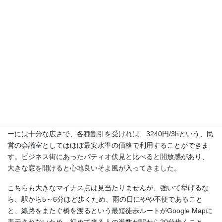
ドをお願いすれば、次回の利用時には、何も言わなくてもきちん
と部屋に延長コードが用意されており、サービスのあり方という
ものを思い知らされます。
会議室横にはウォーターサーバーが設置されており、清潔な飲料
水が無料で提供されているため、暑い時期には非常に助かるので
すが、このサーバーは、注水ボタンが非常にデリケートで、水を
出すのに熟練の技術が要求され、ボタンを押す角度と力加減を身
に付けるのに、セミナー中の貴重な休憩時間の大半を費やす必要
があります。
利用した第8会議室は28㎡とやや狭い部屋でしたが、数人のセミナ
ーには十分な広さで、各種割引を受ければ、3240円/3hという、民
営の会議室としてはほぼ最安水準の価格で利用することができま
す。ビジネス街にあったパティオ伏見と比べると開放感があり、
大きな窓を開けると心地良いそよ風が入ってきました。
こちらも大きなマイナス点は見当たりませんが、強いて挙げるな
ら、駅から5～6分ほど歩くため、雨の日にやや不便であること
と、線路をまたぐ橋を渡るという最短徒歩ルートがGoogle Mapに
表示されないため、初めて来る人の半数が駅から20分歩くこと。